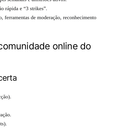
o rápida e “3 strikes”.
o, ferramentas de moderação, reconhecimento
comunidade online do
certa
cção).
ração.
ts).