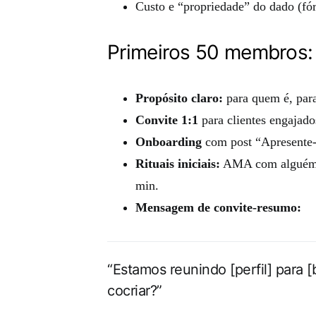
Custo e “propriedade” do dado (fó
Primeiros 50 membros: c
Propósito claro:
para quem é, para
Convite 1:1
para clientes engajado
Onboarding
com post “Apresente-s
Rituais iniciais:
AMA com alguém do
min.
Mensagem de convite-resumo:
“Estamos reunindo [perfil] para [
cocriar?”